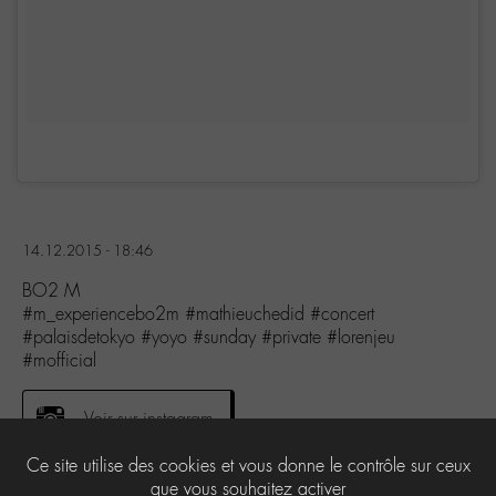
14.12.2015 - 18:46
BO2 M
#m_experiencebo2m #mathieuchedid #concert
#palaisdetokyo #yoyo #sunday #private #lorenjeu
#mofficial
Voir sur instagram
Ce site utilise des cookies et vous donne le contrôle sur ceux
que vous souhaitez activer
0