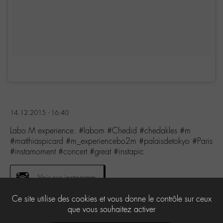
14.12.2015 - 16:40
Labo M experience. #labom #Chedid #chedakles #m
#matthiaspicard #m_experiencebo2m #palaisdetokyo #Paris
#instamoment #concert #great #instapic
Voir sur instagram
Ce site utilise des cookies et vous donne le contrôle sur ceux
que vous souhaitez activer
0