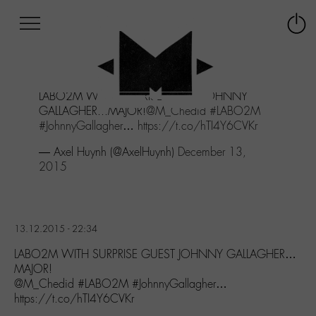
Afficher
Panneau de gestion des cookies
Labo
Connex
-
le
M-
menu
Aller
LABO2M WITH SURPRISE GUEST JOHNNY
au
GALLAGHER...MAJOR!
@M_Chedid
#LABO2M
menu
#JohnnyGallagher
…
https://t.co/hTI4Y6CVKr
Aller
au
— Axel Huynh (@AxelHuynh)
December 13,
contenu
2015
Aller
à
la
recherche
13.12.2015 - 22:34
LABO2M WITH SURPRISE GUEST JOHNNY GALLAGHER…
MAJOR!
@M_Chedid #LABO2M #JohnnyGallagher…
https://t.co/hTI4Y6CVKr