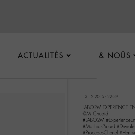
ACTUALITÉS
& NOÛS
13.12.2015 - 22:39
LABO2M EXPERIENCE E
@M_Chedid
#LABO2M #ExperienceEn
#MatthiasPicard #Devial
#ProcedesChenel #Henryo