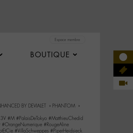
Espace membre
BOUTIQUE
NHANCED BY DEVIALET » PHANTOM »
3V #M #PalaisDeTokyo #MatthieuChedid
et #OrangeNumerique #RougeAline
tEtCie #VillaSchweppes #PiperHeidsieck