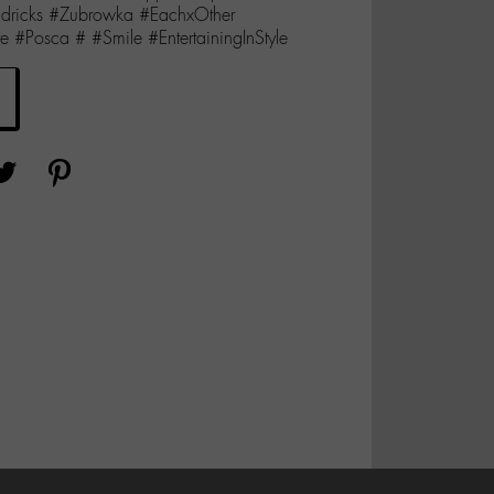
endricks #Zubrowka #EachxOther
e #Posca # #Smile #EntertainingInStyle