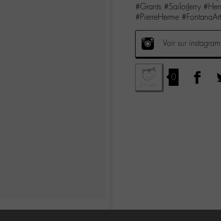
#Grants #SailorJerry #H
#PierreHerme #FontanaArt
Voir sur instagram
0