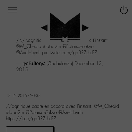
Afficher
Panneau de gestion des cookies
Labo
Connex
-
le
M-
menu
Aller
/\/\agnifique cadre en accord avec l'instant.
au
@M_Chedid
#labo2m
@PalaisdeTokyo
menu
@AxelHuynh
pic.twitter.com/ga3RZLkeF7
Aller
au
— ղҽБմӀօղՀ (@nebulonzn)
December 13,
contenu
2015
Aller
à
la
recherche
13.12.2015 - 20:33
//agnifique cadre en accord avec l’instant. @M_Chedid
#labo2m @PalaisdeTokyo @AxelHuynh
https://t.co/ga3RZLkeF7