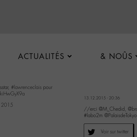
ACTUALITÉS
& NOÛS
sstar,
#lawrenceclais
pour
m/ikiHwGyX9a
13.12.2015 - 20:36
, 2015
//erci @M_Chedid, @brada
#labo2m @PalaisdeTokyo 
Voir sur twitter