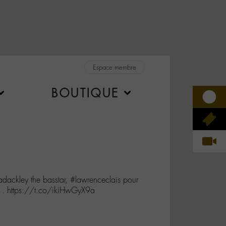
Espace membre
BOUTIQUE
ckley the basstar, #lawrenceclais pour
. https://t.co/ikiHwGyX9a