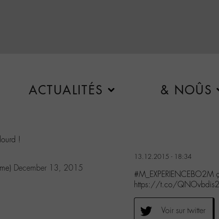
ACTUALITÉS
& NOÛS
ourd !
13.12.2015 - 18:34
ame)
December 13, 2015
#M_EXPERIENCEBO2M ça e
https://t.co/QNOvbdi
Voir sur twitter