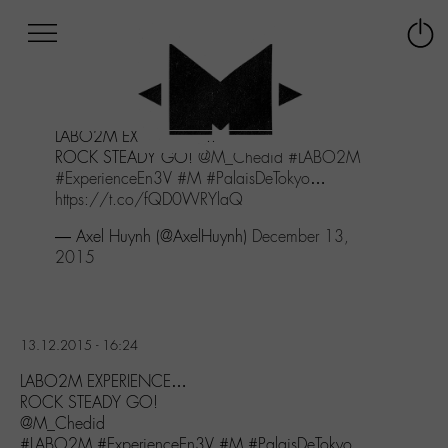
Afficher
Panneau de gestion des cookies
Labo
Connex
-
le
M-
menu
Aller
LABO2M EXPERIENCE...
au
ROCK STEADY GO!
@M_Chedid
#LABO2M
menu
#ExperienceEn3V
#M
#PalaisDeTokyo
…
Aller
https://t.co/fQD0WRYlaQ
au
contenu
— Axel Huynh (@AxelHuynh)
December 13,
Aller
2015
à
la
recherche
13.12.2015 - 16:24
LABO2M EXPERIENCE…
ROCK STEADY GO!
@M_Chedid
#LABO2M #ExperienceEn3V #M #PalaisDeTokyo…