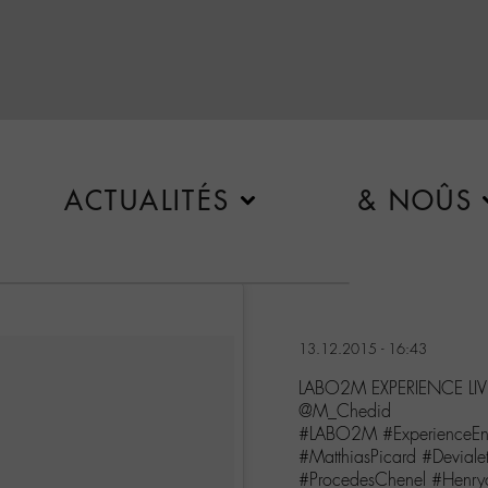
ACTUALITÉS
& NOÛS
13.12.2015 - 16:43
LABO2M EXPERIENCE LIV
@M_Chedid
#LABO2M #ExperienceEn
#MatthiasPicard #Devial
#ProcedesChenel #Henryo