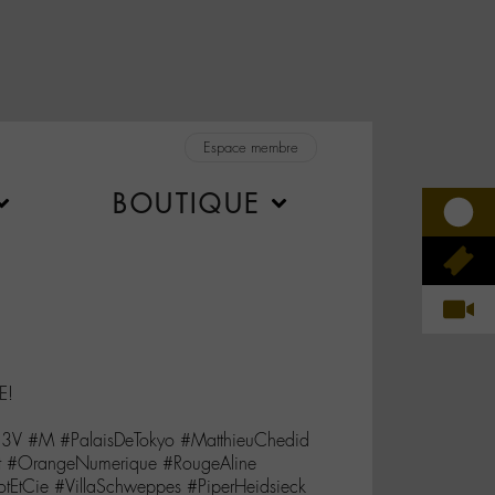
Espace membre
BOUTIQUE
E!
3V #M #PalaisDeTokyo #MatthieuChedid
et #OrangeNumerique #RougeAline
tEtCie #VillaSchweppes #PiperHeidsieck