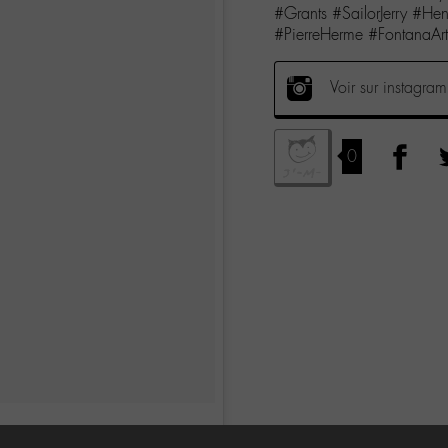
#Grants #SailorJerry #H
#PierreHerme #FontanaArt
Voir sur instagram
0