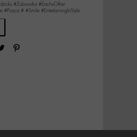
endricks #Zubrowka #EachxOther
e #Posca # #Smile #EntertainingInStyle