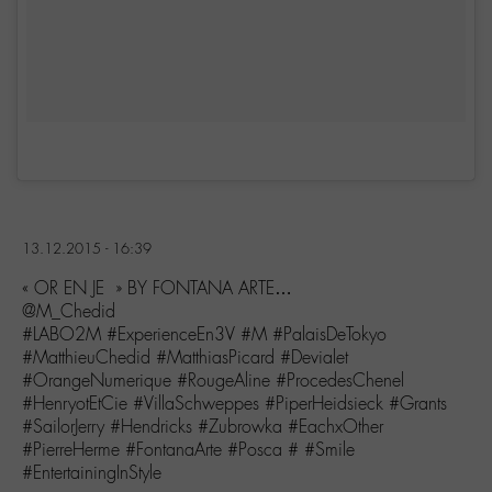
13.12.2015 - 16:39
« OR EN JE » BY FONTANA ARTE…
@M_Chedid
#LABO2M #ExperienceEn3V #M #PalaisDeTokyo
#MatthieuChedid #MatthiasPicard #Devialet
#OrangeNumerique #RougeAline #ProcedesChenel
#HenryotEtCie #VillaSchweppes #PiperHeidsieck #Grants
#SailorJerry #Hendricks #Zubrowka #EachxOther
#PierreHerme #FontanaArte #Posca # #Smile
#EntertainingInStyle