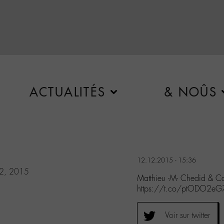
ACTUALITÉS
& NOÛS
12.12.2015 - 15:36
2, 2015
Matthieu -M- Chedid & Ca
https://t.co/ptODO2eG
Voir sur twitter