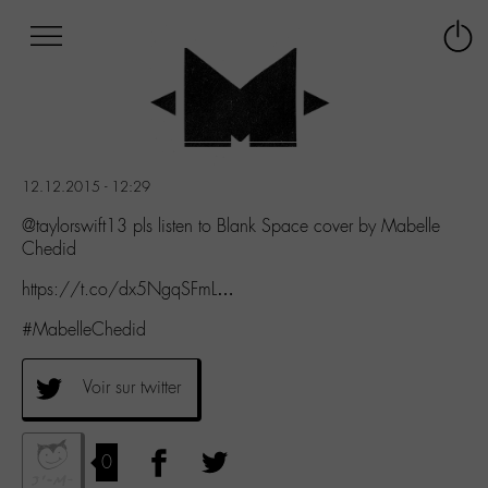
Afficher
Panneau de gestion des cookies
Labo
Connex
-
le
M-
menu
Aller
au
menu
12.12.2015 - 12:29
Aller
au
@taylorswift13 pls listen to Blank Space cover by Mabelle
contenu
Chedid
Aller
https://t.co/dx5NgqSFmL…
à
la
#MabelleChedid
recherche
Voir sur twitter
0