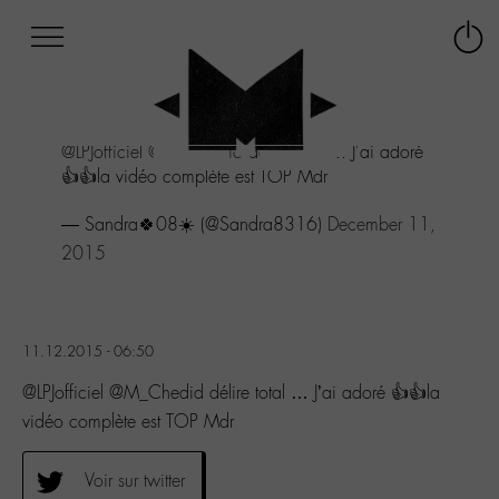
Afficher
Panneau de gestion des cookies
Labo
Connex
-
le
M-
menu
Aller
@LPJofficiel
@M_Chedid
délire total ... J'ai adoré
au
👍👍la vidéo complète est TOP Mdr
menu
Aller
— Sandra🍀08☀️ (@Sandra8316)
December 11,
au
contenu
2015
Aller
à
la
recherche
11.12.2015 - 06:50
@LPJofficiel @M_Chedid délire total … J’ai adoré 👍👍la
vidéo complète est TOP Mdr
Voir sur twitter