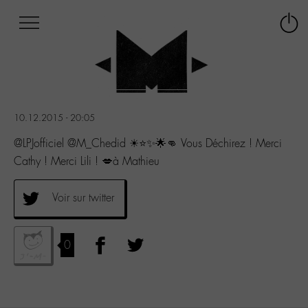
Afficher
Panneau de gestion des cookies
Labo
Connex
-
le
M-
menu
Aller
au
menu
10.12.2015 - 20:05
Aller
au
@LPJofficiel @M_Chedid ☀⭐✨🌟👊 Vous Déchirez ! Merci
contenu
Cathy ! Merci Lili ! 💋à Mathieu
Aller
à
la
Voir sur twitter
recherche
0