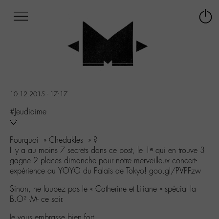
Afficher
Panneau de gestion des cookies
Labo
Connex
-
le
M-
menu
Aller
au
menu
Aller
10.12.2015 - 17:17
au
contenu
#Jeudiaime
Aller
💛
à
Pourquoi » Chedakles » ?
la
Il y a au moins 7 secrets dans ce post, le 1ᵉ qui en trouve 3
recherche
gagne 2 places dimanche pour notre merveilleux concert-
expérience au YOYO du Palais de Tokyo! goo.gl/PVPFzw
Sinon, ne loupez pas le « Catherine et Liliane » spécial la
B.O² -M- ce soir.
Je vous embrasse bien fort