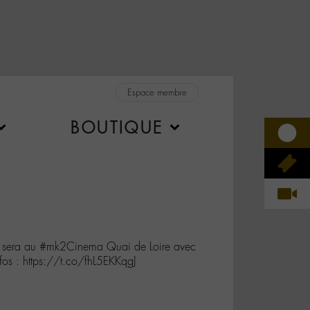
Espace membre
BOUTIQUE
 sera au #mk2Cinema Quai de Loire avec
nfos : https://t.co/fhL5EKKqgJ