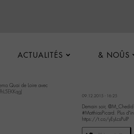
ACTUALITÉS
& NOÛS
ema
Quai de Loire avec
/fhL5EKKqgJ
09.12.2015 - 16:25
Demain soir, @M_Chedid
#MatthiasPicard. Plus d’i
https://t.co/yEyLcsPulP