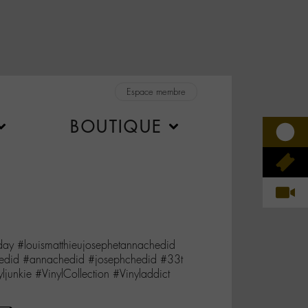
Espace membre
BOUTIQUE
eday #louismatthieujosephetannachedid
hedid #annachedid #josephchedid #33t
ljunkie #VinylCollection #Vinyladdict