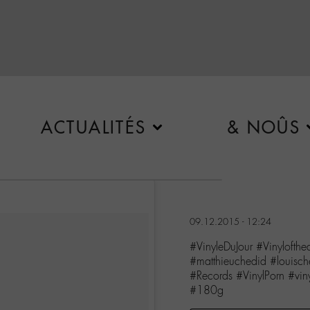
ACTUALITÉS
& NOÛS
09.12.2015 - 12:24
#VinyleDuJour #Vinylofth
#matthieuchedid #louisc
#Records #VinylPorn #viny
#180g