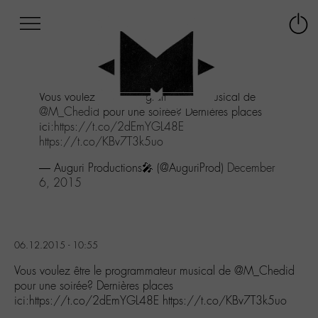
Afficher
Panneau de gestion des cookies
Labo
Connex
-
le
M-
menu
Aller
Vous voulez être le programmateur musical de
au
@M_Chedid
pour une soirée? Dernières places
menu
ici:
https://t.co/2dEmYGL48E
Aller
https://t.co/KBv7T3k5uo
au
contenu
— Auguri Productions🎤 (@AuguriProd)
December
Aller
6, 2015
à
la
recherche
06.12.2015 - 10:55
Vous voulez être le programmateur musical de @M_Chedid
pour une soirée? Dernières places
ici:https://t.co/2dEmYGL48E https://t.co/KBv7T3k5uo