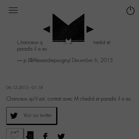
Afficher
Panneau de gestion des cookies
Labo
Connex
-
le
M-
menu
Aller
Chanceux qu'il est, contrat avec M chedid et
au
paradis il a eu
menu
Aller
— p (@Alexandrepougny)
December 6, 2015
au
contenu
Aller
à
06.12.2015 - 01:18
la
recherche
Chanceux qu’il est, contrat avec M chedid et paradis il a eu
Voir sur twitter
0