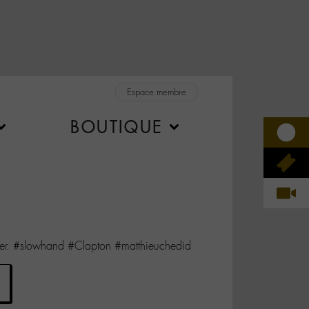
Espace membre
BOUTIQUE
ter. #slowhand #Clapton #matthieuchedid