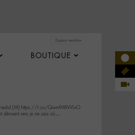
Espace membre
BOUTIQUE
 Chedid [M] https://t.co/QwmfMXWLxO
t dérivent vers je ne sais où…