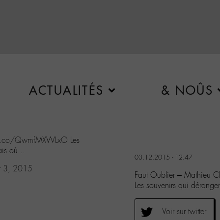
ACTUALITÉS
& NOÛS
//t.co/QwmfMXWLxO
Les
is où...
03.12.2015 - 12:47
 3, 2015
Faut Oublier – Mathieu
Les souvenirs qui dérangen
Voir sur twitter