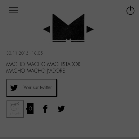
Afficher
Panneau de gestion des cookies
Labo
Connex
-
le
M-
menu
Aller
au
menu
30.11.2015 - 18:05
Aller
au
MACHO MACHO MACHISTADOR
contenu
MACHO MACHO J’ADORE
Aller
à
Voir sur twitter
la
recherche
0