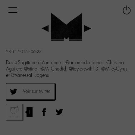
Afficher
Panneau de gestion des cookies
Labo
Connex
-
le
M-
menu
Aller
au
menu
28.11.2015 - 06:23
Aller
au
Des #Sagittaire qu’on aime : @antoinedecaunes, Christina
contenu
Aguilera @xtina, @M_Chedid, @taylorswift13, @MileyCyrus,
Aller
et @VanessaHudgens
à
la
Voir sur twitter
recherche
1