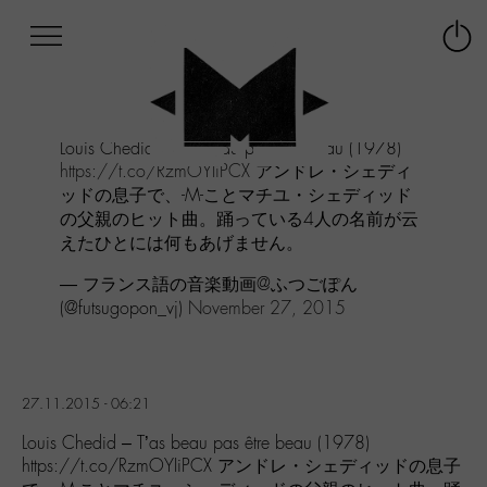
Afficher
Panneau de gestion des cookies
Labo
Connex
-
le
M-
menu
Aller
Louis Chedid - T'as beau pas être beau (1978)
au
https://t.co/RzmOYIiPCX
アンドレ・シェディ
menu
ッドの息子で、-M-ことマチユ・シェディッド
Aller
の父親のヒット曲。踊っている4人の名前が云
au
えたひとには何もあげません。
contenu
Aller
— フランス語の音楽動画@ふつごぽん
à
(@futsugopon_vj)
November 27, 2015
la
recherche
27.11.2015 - 06:21
Louis Chedid – T’as beau pas être beau (1978)
https://t.co/RzmOYIiPCX アンドレ・シェディッドの息子