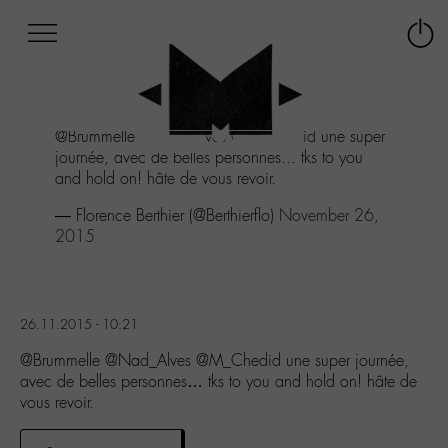
Afficher
Panneau de gestion des cookies
Labo
Connex
-
le
M-
menu
Aller
@Brummelle
@Nad_Alves
@M_Chedid
une super
au
journée, avec de belles personnes... tks to you
menu
and hold on! hâte de vous revoir.
Aller
au
— Florence Berthier (@Berthierflo)
November 26,
contenu
2015
Aller
à
la
recherche
26.11.2015 - 10:21
@Brummelle @Nad_Alves @M_Chedid une super journée,
avec de belles personnes… tks to you and hold on! hâte de
vous revoir.