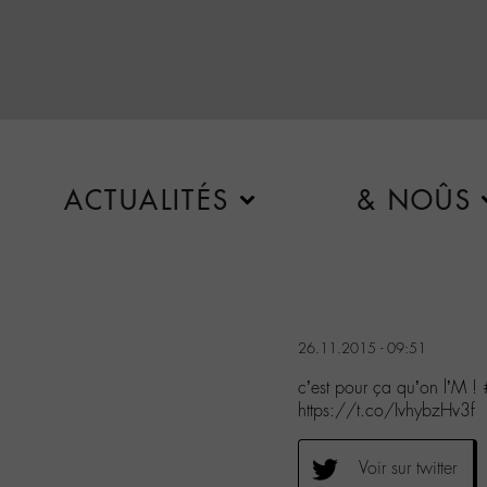
ACTUALITÉS
& NOÛS
26.11.2015 - 09:51
c’est pour ça qu’on l’M !
https://t.co/IvhybzHv3f
Voir sur twitter