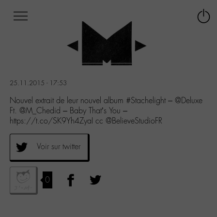
Afficher
Panneau de gestion des cookies
Labo
Connex
-
le
M-
menu
Aller
au
menu
25.11.2015 - 17:53
Aller
au
Nouvel extrait de leur nouvel album #Stachelight – @Deluxe
contenu
Ft. @M_Chedid – Baby That’s You –
Aller
https://t.co/SK9Yh4ZyaI cc @BelieveStudioFR
à
la
Voir sur twitter
recherche
0