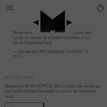
Afficher
Panneau de gestion des cookies
Labo
Connex
-
le
M-
menu
Aller
@depmiche
@NACHOFFICIEL
@M_Chedid
cette
au
famille est une famille d'artistes formidable je suis
menu
fan de la première heure
Aller
au
— celinatendue (@Odileederay)
November 25,
contenu
2015
Aller
à
la
recherche
25.11.2015 - 10:59
@depmiche @NACHOFFICIEL @M_Chedid cette famille est
une famille d’artistes formidable je suis fan de la première
heure