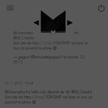
Afficher
Panneau de gestion des cookies
Labo
Connex
-
le
M-
menu
Aller
@LiliannaRocha
hello,clip déjanté de -M-
au
@M_Chedid
menu
Son site est
https://t.co/YDRrTfArfP
va faire un
Aller
tour ça pourrait te plaire 😉
au
contenu
— gagoo (@lamojettegagoo)
November 25,
Aller
2015
à
la
recherche
25.11.2015 - 10:44
@LiliannaRocha hello,clip déjanté de -M- @M_Chedid
Son site est https://t.co/YDRrTfArfP va faire un tour ça
pourrait te plaire 😉