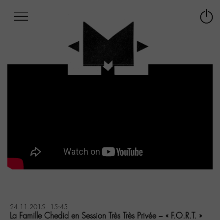
Afficher
Panneau de gestion des cookies
Labo
Connex
-
le
M-
menu
Aller
au
menu
Aller
au
contenu
Aller
à
la
recherche
24.11.2015 - 15:45
La Famille Chedid en Session Très Très Privée – « F.O.R.T. »