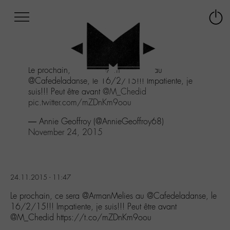
Afficher
Panneau de gestion des cookies
Labo
Connex
-
le
M-
menu
Aller
Le prochain, ce sera
@ArmanMelies
au
au
@Cafedeladanse, le 16/2/15!!! Impatiente, je
menu
suis!!! Peut être avant
@M_Chedid
Aller
pic.twitter.com/mZDnKm9oou
au
contenu
— Annie Geoffroy (@AnnieGeoffroy68)
Aller
November 24, 2015
à
la
recherche
24.11.2015 - 11:47
Le prochain, ce sera @ArmanMelies au @Cafedeladanse, le
16/2/15!!! Impatiente, je suis!!! Peut être avant
@M_Chedid https://t.co/mZDnKm9oou