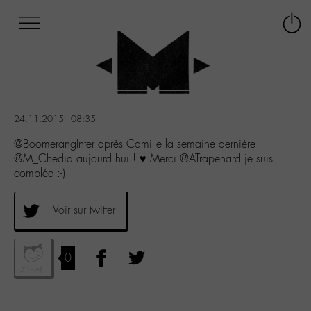
Afficher
Panneau de gestion des cookies
Labo
Connex
-
le
M-
menu
Aller
au
menu
24.11.2015 - 08:35
Aller
au
@BoomerangInter après Camille la semaine dernière
contenu
@M_Chedid aujourd hui ! ♥ Merci @ATrapenard je suis
Aller
comblée :-)
à
la
Voir sur twitter
recherche
0