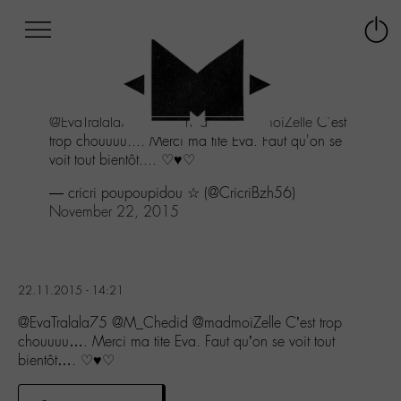
Afficher
Panneau de gestion des cookies
Labo
Connex
-
le
M-
menu
Aller
@EvaTralala75
@M_Chedid
@madmoiZelle
C'est
au
trop chouuuu.... Merci ma tite Eva. Faut qu'on se
menu
voit tout bientôt.... ♡♥♡
Aller
au
— cricri poupoupidou ☆ (@CricriBzh56)
contenu
November 22, 2015
Aller
à
la
recherche
22.11.2015 - 14:21
@EvaTralala75 @M_Chedid @madmoiZelle C’est trop
chouuuu…. Merci ma tite Eva. Faut qu’on se voit tout
bientôt…. ♡♥♡