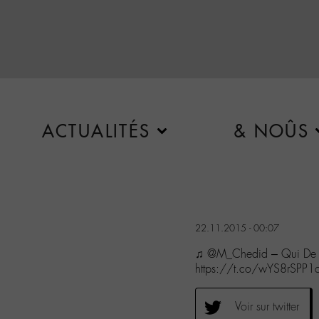
ACTUALITÉS
& NOÛS
22.11.2015 - 00:07
♫ @M_Chedid – Qui De 
https://t.co/wYS8rSPP1
Voir sur twitter