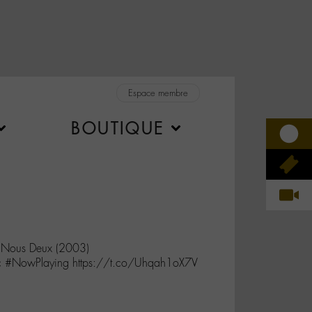
Espace membre
BOUTIQUE
Nous Deux (2003)
c #NowPlaying https://t.co/Uhqah1oX7V