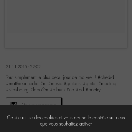
21.11.2015 - 22:02
Tout simplement le plus beau jour de ma vie !! #chedid
#matthieuchedid #m #music #guitarist #guitar #meeting
#strasbourg #labo2m #album #cd #bd #poetry
Voir sur instagram
Ce site utilise des cookies et vous donne le contrôle sur ceux
que vous souhaitez activer
7