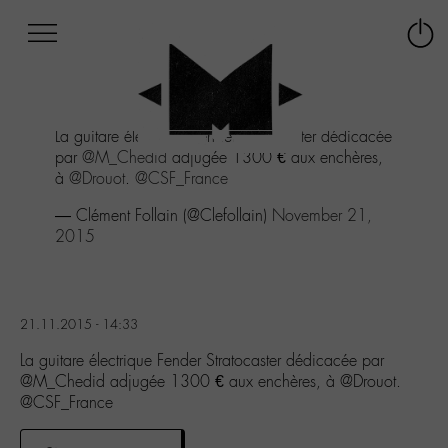
Afficher
Panneau de gestion des cookies
Labo
Connex
-
le
M-
menu
Aller
La guitare électrique Fender Stratocaster dédicacée
au
par
@M_Chedid
adjugée 1300 € aux enchères,
menu
à
@Drouot
.
@CSF_France
Aller
au
— Clément Follain (@Clefollain)
November 21,
contenu
2015
Aller
à
la
recherche
21.11.2015 - 14:33
La guitare électrique Fender Stratocaster dédicacée par
@M_Chedid adjugée 1300 € aux enchères, à @Drouot.
@CSF_France