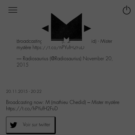
Afficher
Panneau de gestion des cookies
Labo
Connex
-
le
M-
menu
Aller
Broadcasting now: M (mathieu Chedid) - Mister
au
mystère
https://t.co/hPYufH2FuD
menu
Aller
— Radiosaurius (@Radiosaurius)
November 20,
au
2015
contenu
Aller
à
la
20.11.2015 - 20:22
recherche
Broadcasting now: M (mathieu Chedid) – Mister mystère
https://t.co/hPYufH2FuD
Voir sur twitter