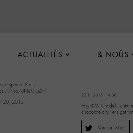
ACTUALITÉS
& NOÛS
e comprend. Paris,
tps://t.co/8NuXFIDZkH
20.11.2015 - 14:38
r 20, 2015
Hey @M_Chedid , entre ma
chocolate city, let’s get
Voir sur twitter