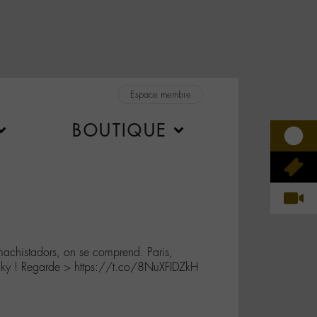
Espace membre
BOUTIQUE
chistadors, on se comprend. Paris,
 funky ! Regarde > https://t.co/8NuXFIDZkH