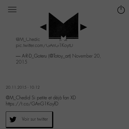
Afficher
Panneau de gestion des cookies
Labo
Connex
-
le
M-
menu
Aller
@M_Chedid
Si petite et déjà fan XD
au
pic.twitter.com/GAnG1KoyfD
menu
Aller
— A-R-D_Goteru (@Totoy_art)
November 20,
au
2015
contenu
Aller
à
la
20.11.2015 - 10:12
recherche
@M_Chedid Si petite et déjà fan XD
https://t.co/GAnG1KoyfD
Voir sur twitter