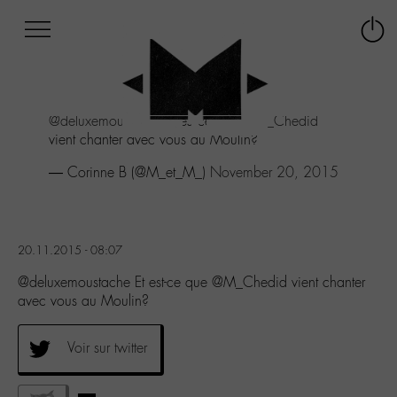
Afficher
Panneau de gestion des cookies
Labo
Connex
-
le
M-
menu
Aller
@deluxemoustache
Et est-ce que
@M_Chedid
au
vient chanter avec vous au Moulin?
menu
Aller
— Corinne B (@M_et_M_)
November 20, 2015
au
contenu
Aller
à
20.11.2015 - 08:07
la
recherche
@deluxemoustache Et est-ce que @M_Chedid vient chanter
avec vous au Moulin?
Voir sur twitter