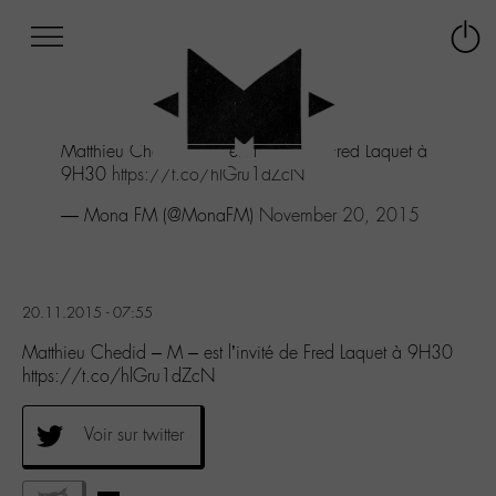
Afficher
Panneau de gestion des cookies
Labo
Connex
-
le
M-
menu
Aller
Matthieu Chedid - M - est l'invité de Fred Laquet à
au
9H30
https://t.co/hlGru1dZcN
menu
Aller
— Mona FM (@MonaFM)
November 20, 2015
au
contenu
Aller
à
20.11.2015 - 07:55
la
recherche
Matthieu Chedid – M – est l’invité de Fred Laquet à 9H30
https://t.co/hlGru1dZcN
Voir sur twitter