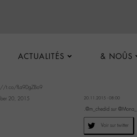
ACTUALITÉS
& NOÛS
s://t.co/fLa9DgZBo9
ber 20, 2015
20.11.2015 - 08:00
.@m_chedid sur @Mona_
Voir sur twitter