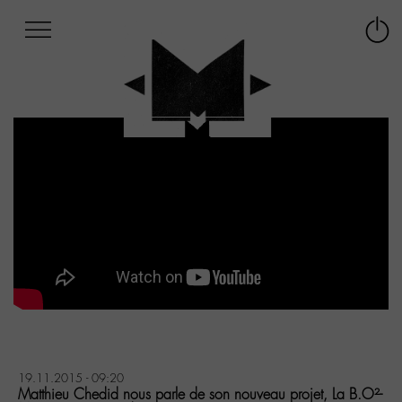
Afficher
Panneau de gestion des cookies
Labo
Connex
-
le
M-
menu
Aller
au
menu
Aller
au
contenu
Aller
à
la
recherche
19.11.2015 - 09:20
Matthieu Chedid nous parle de son nouveau projet, La B.O²-