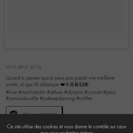
19.11.2015 - 22:12
Quand tu penses que tu peux pas passer une meilleure
soirée, et que M débarque ❤️🤘🏼🎤🙌🏽
#love #machistador #deluxe #olympia #concert #paris
#parisisaboutlife #justkeepdancing #nofilter
Voir sur instagram
Ce site utilise des cookies et vous donne le contrôle sur ceux
que vous souhaitez activer