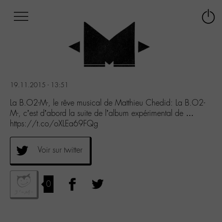
Afficher
Panneau de gestion des cookies
Labo
Connex
-
le
M-
menu
Aller
au
menu
19.11.2015 - 13:51
Aller
au
La B.O2-M-, le rêve musical de Matthieu Chedid: La B.O2-
contenu
M-, c’est d’abord la suite de l’album expérimental de …
Aller
https://t.co/oXLEa69FQg
à
la
Voir sur twitter
recherche
0