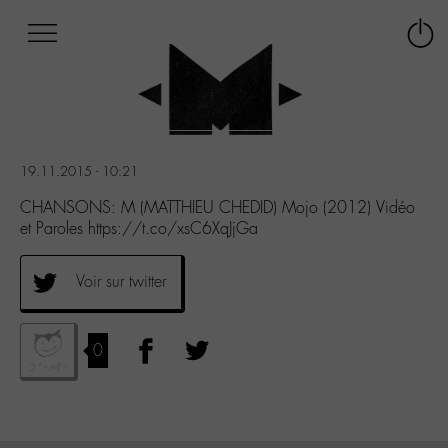
Afficher
Panneau de gestion des cookies
Labo
Connex
-
le
M-
menu
Aller
au
menu
19.11.2015 - 10:21
Aller
au
CHANSONS: M (MATTHIEU CHEDID) Mojo (2012) Vidéo
contenu
et Paroles https://t.co/xsC6XqJjGa
Aller
à
Voir sur twitter
la
recherche
0