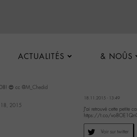
ACTUALITÉS
& NOÛS
2008! 😍 cc
@M_Chedid
18.11.2015 - 13:49
 18, 2015
J’ai retrouvé cette petit
https://t.co/vo8OE1Q
Voir sur twitter