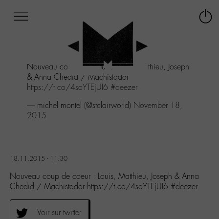
Afficher
Panneau de gestion des cookies
Labo
Connex
-
le
M-
menu
Aller
Nouveau coup de coeur : Louis, Matthieu, Joseph
au
& Anna Chedid / Machistador
menu
https://t.co/4soYTEjUI6
#deezer
Aller
au
— michel montel (@stclairworld)
November 18,
contenu
2015
Aller
à
la
recherche
18.11.2015 - 11:30
Nouveau coup de coeur : Louis, Matthieu, Joseph & Anna
Chedid / Machistador https://t.co/4soYTEjUI6 #deezer
Voir sur twitter