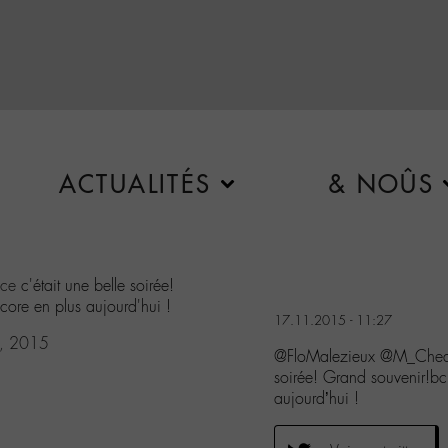
ACTUALITÉS
& NOÛS
ce
c'était une belle soirée!
core en plus aujourd'hui !
17.11.2015 - 11:27
, 2015
@FloMalezieux @M_Chedid
soirée! Grand souvenir!bc
aujourd’hui !