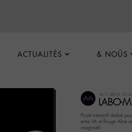
ACTUALITÉS
& NOÛS
16.11.2015 - 21:2
LABO-M
Projet interactif réalisé 
entre -M- et Rouge Aline retr
imaginatif.