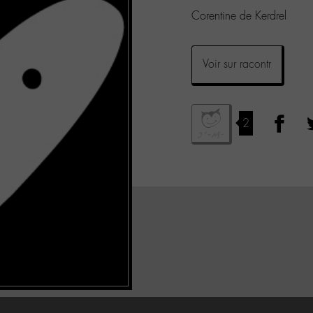
Corentine de Kerdrel
Voir sur racontr
2